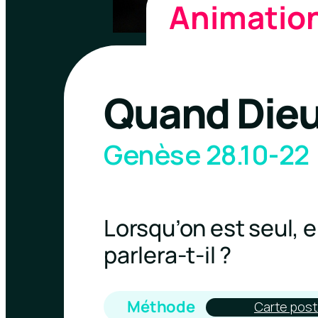
Animatio
Quand Dieu
Genèse 28.10-22
Lorsqu’on est seul,
parlera-t-il ?
Méthode
Carte post