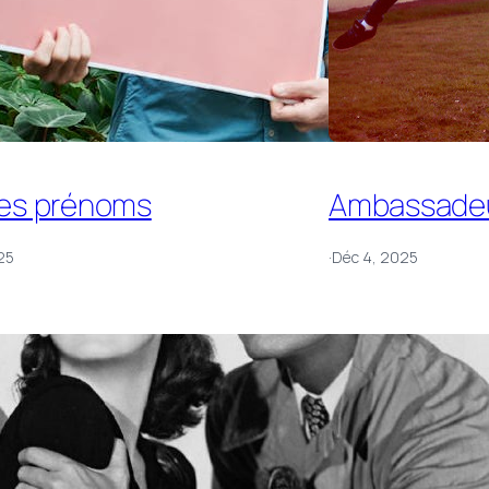
es prénoms
Ambassade
25
·
Déc 4, 2025