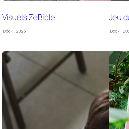
Visuels ZeBible
Jeu d
·
Déc 4, 2025
·
Déc 4, 20